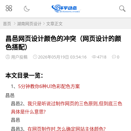
首页
湖南网页设计
文章正文
昌邑网页设计颜色的冲突（网页设计的颜
色搭配）
用户投稿
2026年05月19日 03:54:16
4718
0
本文目录一览：
1、
5分钟教你6种UI色彩配色方案
昌邑
昌邑2、
我只是听说过制作网页的三色原则,但到底三色
具体是什么意思?
昌邑
昌邑3、
在网页制作时,怎么确定网站主体颜色?